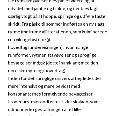
De rytmiske øvelser blev plejet videre og nu
udvidet med jambe og trokæ, og der blev lagt
særlig vægt på at hoppe, springe og udføre faste
skridt. Fra påske til sommer indførtes en ny slags
rytme (metrum): allitterationen, som kulminerede
i en vikingehistorie (jf.
hovedfagsundervisningen), hvor mange
rumformer, rytmer, stavøvelser og sproglige
bevægelser indgik (dette i samklang med den
nordiske mytologi hovedfag).
Inden for det sproglige univers arbejdedes der
mere intensivt og mere bevidst med
konsonanternes formgivende bevægelser.
I toneeurytmien indførtes c-dur skalaen, som
udmundede i gestaltningen af et lille