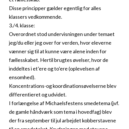
Disse principper gælder egentlig for alles
klassers vedkommende.
3./4. klasse:
Overordnet stod undervisningen under temaet
jeg/du eller jeg over for verden, hvor eleverne
vænner sig til at kunne være alene inden for
fællesskabet. Hertil brugtes øvelser, hvor de
inddeltes i et’ere og to’ere (oplevelsen af
ensomhed).
Koncentrations-og koordinationsøvelserne blev
differentieret og udvidet.
I forlængelse af Michaelsfestens smedetema (jvf.
de gamle håndværk som tema i hovedfag) blev
der fra september til jul arbejdet kobberstavene
til en smedetekst. Krydsningen med stavene