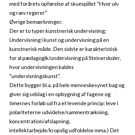
med forårets opførelse af skuespillet ”Hvor ulv
og ræv regerer”
Øvrige bemærkninger.
Der er to typer kunstnerisk undervisning;
Undervisning i kunst og undervisning på en
kunstnerisk måde. Den sidste er karakteristisk
for al pædagogik/undervisning på Steinerskoler,
hvor undervisningen kaldes
”undervisningskunst”.
Dette bygger bl.a. på hele menneskesynet bag og
giver sig udslag i en opbygning af fagene og
timernes forløb ud fra et levende princip: leve i
polariteterne udvidelse/sammentrækning,
koncentration/afslapning,
intellektarbejde/kropslig udfoldelse mma.) Det