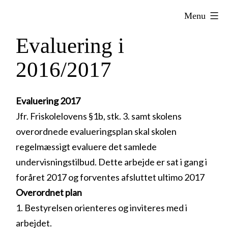
Fortsæt
Aalborg
Menu
til
Steinerskole
indhold
Evaluering i
2016/2017
Evaluering 2017
Jfr. Friskolelovens §1b, stk. 3. samt skolens
overordnede evalueringsplan skal skolen
regelmæssigt evaluere det samlede
undervisningstilbud. Dette arbejde er sat i gang i
foråret 2017 og forventes afsluttet ultimo 2017
Overordnet plan
1. Bestyrelsen orienteres og inviteres med i
arbejdet.