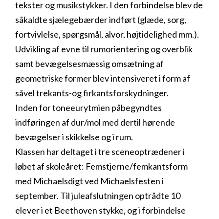
tekster og musikstykker. I den forbindelse blev de
såkaldte sjælegebærder indført (glæde, sorg,
fortvivlelse, spørgsmål, alvor, højtidelighed mm.).
Udvikling af evne til rumorientering og overblik
samt bevægelsesmæssig omsætning af
geometriske former blev intensiveret i form af
såvel trekants-og firkantsforskydninger.
Inden for toneeurytmien påbegyndtes
indføringen af dur/mol med dertil hørende
bevægelser i skikkelse og i rum.
Klassen har deltaget i tre sceneoptrædener i
løbet af skoleåret: Femstjerne/femkantsform
med Michaelsdigt ved Michaelsfesten i
september. Til juleafslutningen optrådte 10
elever i et Beethoven stykke, og i forbindelse