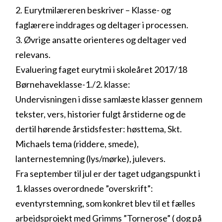
2. Eurytmilæreren beskriver – Klasse- og
faglærere inddrages og deltager i processen.
3. Øvrige ansatte orienteres og deltager ved
relevans.
Evaluering faget eurytmi i skoleåret 2017/18
Børnehaveklasse-1./2. klasse:
Undervisningen i disse samlæste klasser gennem
tekster, vers, historier fulgt årstiderne og de
dertil hørende årstidsfester: høsttema, Skt.
Michaels tema (riddere, smede),
lanternestemning (lys/mørke), julevers.
Fra september til jul er der taget udgangspunkt i
1. klasses overordnede ”overskrift”:
eventyrstemning, som konkret blev til et fælles
arbejdsprojekt med Grimms ”Tornerose” ( dog på