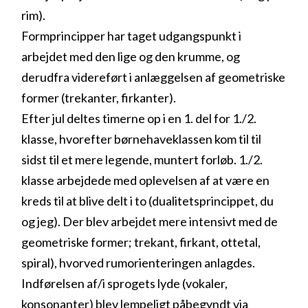
rim).
Formprincipper har taget udgangspunkt i
arbejdet med den lige og den krumme, og
derudfra videreført i anlæggelsen af geometriske
former (trekanter, firkanter).
Efter jul deltes timerne op i en 1. del for 1./2.
klasse, hvorefter børnehaveklassen kom til til
sidst til et mere legende, muntert forløb. 1./2.
klasse arbejdede med oplevelsen af at være en
kreds til at blive delt i to (dualitetsprincippet, du
og jeg). Der blev arbejdet mere intensivt med de
geometriske former; trekant, firkant, ottetal,
spiral), hvorved rumorienteringen anlagdes.
Indførelsen af/i sprogets lyde (vokaler,
konsonanter) blev lempeligt påbegyndt via