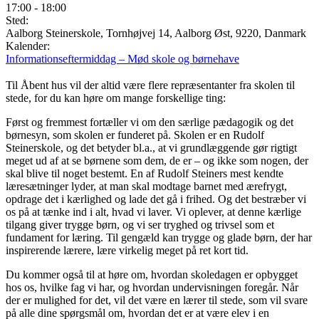
17:00
-
18:00
Sted:
Aalborg Steinerskole, Tornhøjvej 14, Aalborg Øst, 9220, Danmark
Kalender:
Informationseftermiddag – Mød skole og børnehave
Til Åbent hus vil der altid være flere repræsentanter fra skolen til
stede, for du kan høre om mange forskellige ting:
Først og fremmest fortæller vi om den særlige pædagogik og det
børnesyn, som skolen er funderet på. Skolen er en Rudolf
Steinerskole, og det betyder bl.a., at vi grundlæggende gør rigtigt
meget ud af at se børnene som dem, de er – og ikke som nogen, der
skal blive til noget bestemt. En af Rudolf Steiners mest kendte
læresætninger lyder, at man skal modtage barnet med ærefrygt,
opdrage det i kærlighed og lade det gå i frihed. Og det bestræber vi
os på at tænke ind i alt, hvad vi laver. Vi oplever, at denne kærlige
tilgang giver trygge børn, og vi ser tryghed og trivsel som et
fundament for læring. Til gengæld kan trygge og glade børn, der har
inspirerende lærere, lære virkelig meget på ret kort tid.
Du kommer også til at høre om, hvordan skoledagen er opbygget
hos os, hvilke fag vi har, og hvordan undervisningen foregår. Når
der er mulighed for det, vil det være en lærer til stede, som vil svare
på alle dine spørgsmål om, hvordan det er at være elev i en