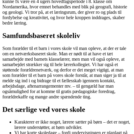
kunne fx være en 4 ugers hovedfagsperiode i 8. klasse om
Nordamerika, hvor emnet behandles med blik på geografi, historie
og geologi. Vi tror på, at et læringsrum, der giver ro og plads til
fordybelse og kreativitet, og hvor hele kroppen inddrages, skaber
bedre læring.
Samfundsbaseret skoleliv
Som forælder til et barn i vores skole vil man opleve, at der er tale
om en netværksbaseret skole. Man er nødt til at have et tæt
samarbejde med barnets klasselærer, men man vil også opleve, at
samarbejdet strækker sig til hele lærerkollegiet. Vi har også et
støttende forældrenetværk, og derfor er det meget vigtigt, at man
som forælder til et barn på vores skole forstår, at man siger ja til at
melde sig ind i og bidrage til et fællesskab igennem kontakt,
arbejdsdage, aftenarrangementer mv. – til gengæld har man
ogsåmulighed for at komme til gratis pædagogiske foredrag,
forældrekaffe og mange andre spændende ting.
Det særlige ved vores skole
Karakterer er ikke noget, lærere sætter på børn – det er noget,
lærere understøtter, at børn udvikler.
Vi har korte skoledage – fordi undervisningen er planlagt på