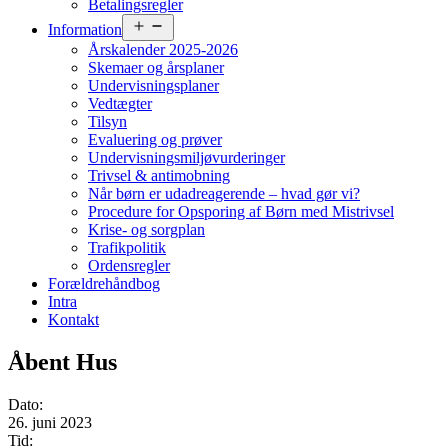
Betalingsregler
Åbn
Information
menu
Årskalender 2025-2026
Skemaer og årsplaner
Undervisningsplaner
Vedtægter
Tilsyn
Evaluering og prøver
Undervisningsmiljøvurderinger
Trivsel & antimobning
Når børn er udadreagerende – hvad gør vi?
Procedure for Opsporing af Børn med Mistrivsel
Krise- og sorgplan
Trafikpolitik
Ordensregler
Forældrehåndbog
Intra
Kontakt
Åbent Hus
Dato:
26. juni 2023
Tid: