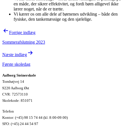
en måde, der sikrer effektivitet, og fordi børn alligevel ikke
lærer noget, når de er trætte.
Vi kærer os om alle dele af børnenes udvikling – både den
fysiske, den tankemæssige og den sjælelige.
Indlægsnavigation
Forrige indlæg
Sommerafslutning 2023
Næste indlæg
Første skoledag
Aalborg Steinerskole
Tornhøjvej 14
9220 Aalborg Øst
CVR: 72573110
Skolekode: 851071
Telefon
Kontor: (+45) 98 15 74 44 (kl. 8:00-09:00)
SFO: (+45) 24 44 54 97