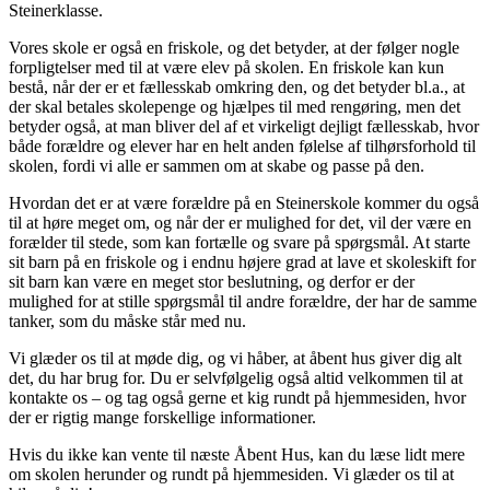
Steinerklasse.
Vores skole er også en friskole, og det betyder, at der følger nogle
forpligtelser med til at være elev på skolen. En friskole kan kun
bestå, når der er et fællesskab omkring den, og det betyder bl.a., at
der skal betales skolepenge og hjælpes til med rengøring, men det
betyder også, at man bliver del af et virkeligt dejligt fællesskab, hvor
både forældre og elever har en helt anden følelse af tilhørsforhold til
skolen, fordi vi alle er sammen om at skabe og passe på den.
Hvordan det er at være forældre på en Steinerskole kommer du også
til at høre meget om, og når der er mulighed for det, vil der være en
forælder til stede, som kan fortælle og svare på spørgsmål. At starte
sit barn på en friskole og i endnu højere grad at lave et skoleskift for
sit barn kan være en meget stor beslutning, og derfor er der
mulighed for at stille spørgsmål til andre forældre, der har de samme
tanker, som du måske står med nu.
Vi glæder os til at møde dig, og vi håber, at åbent hus giver dig alt
det, du har brug for. Du er selvfølgelig også altid velkommen til at
kontakte os – og tag også gerne et kig rundt på hjemmesiden, hvor
der er rigtig mange forskellige informationer.
Hvis du ikke kan vente til næste Åbent Hus, kan du læse lidt mere
om skolen herunder og rundt på hjemmesiden. Vi glæder os til at