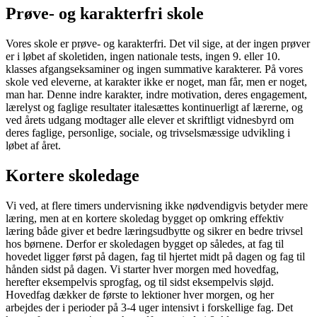
Prøve- og karakterfri skole
Vores skole er prøve- og karakterfri. Det vil sige, at der ingen prøver
er i løbet af skoletiden, ingen nationale tests, ingen 9. eller 10.
klasses afgangseksaminer og ingen summative karakterer. På vores
skole ved eleverne, at karakter ikke er noget, man får, men er noget,
man har. Denne indre karakter, indre motivation, deres engagement,
lærelyst og faglige resultater italesættes kontinuerligt af lærerne, og
ved årets udgang modtager alle elever et skriftligt vidnesbyrd om
deres faglige, personlige, sociale, og trivselsmæssige udvikling i
løbet af året.
Kortere skoledage
Vi ved, at flere timers undervisning ikke nødvendigvis betyder mere
læring, men at en kortere skoledag bygget op omkring effektiv
læring både giver et bedre læringsudbytte og sikrer en bedre trivsel
hos børnene. Derfor er skoledagen bygget op således, at fag til
hovedet ligger først på dagen, fag til hjertet midt på dagen og fag til
hånden sidst på dagen. Vi starter hver morgen med hovedfag,
herefter eksempelvis sprogfag, og til sidst eksempelvis sløjd.
Hovedfag dækker de første to lektioner hver morgen, og her
arbejdes der i perioder på 3-4 uger intensivt i forskellige fag. Det