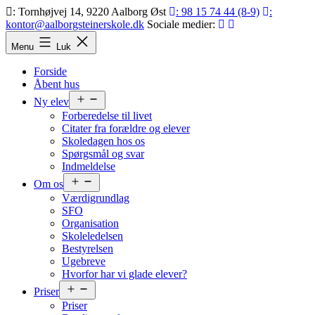
Fortsæt
: Tornhøjvej 14, 9220 Aalborg Øst
: 98 15 74 44 (8-9)
:
til
kontor@aalborgsteinerskole.dk
Sociale medier:
indhold
Aalborg
Menu
Luk
Steinerskole
Forside
Åbent hus
Åbn
Ny elev
menu
Forberedelse til livet
Citater fra forældre og elever
Skoledagen hos os
Spørgsmål og svar
Indmeldelse
Åbn
Om os
menu
Værdigrundlag
SFO
Organisation
Skoleledelsen
Bestyrelsen
Ugebreve
Hvorfor har vi glade elever?
Åbn
Priser
menu
Priser