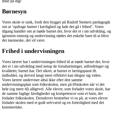
hilse på dig!
Børnesyn
Vores skole er unik, fordi den bygger på Rudolf Steiners pædagogik
om at ’opdrage barnet i kærlighed og lade det gå i frihed’. Vores
tilgang handler om at møde barnet der, hvor det er i sin udvikling, og
igennem omsorg og undervisning støttes det enkelte barn til at blive
det menneske, det vil være.
Frihed i undervisningen
Vores lærere har i undervisningen frihed til at møde barnet der, hvor
det er i sin udvikling med netop de forudsætninger, udfordringer og
kvaliteter, barnet har. Det sikrer, at barnet er læringsparat ift.
indholdet, og derved langt mere effektivt kan tilegne sig viden.
Vores lærere underviser altså ikke efter den samme
undervisningsplan som folkeskolen, men på Østskolen når vi det
hele (og mere til) alligevel. Alle elever, som forlader vores skole, har
de samme faglige færdigheder og kompetencer som et barn, der
forlader folkeskolen. Derudover bestræber vi os på, at vores elever
forlader skolen med et godt selvværd og en fortrolighed med det
kunstneriske.