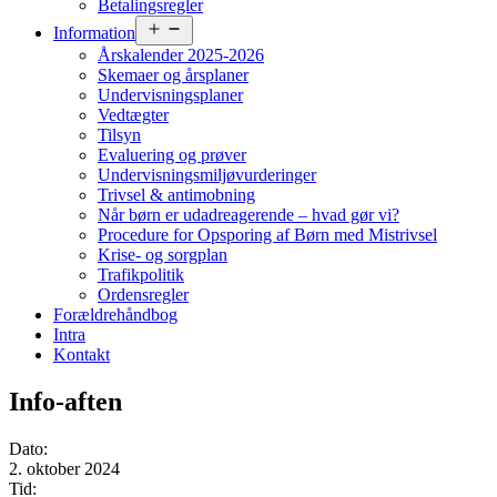
Betalingsregler
Åbn
Information
menu
Årskalender 2025-2026
Skemaer og årsplaner
Undervisningsplaner
Vedtægter
Tilsyn
Evaluering og prøver
Undervisningsmiljøvurderinger
Trivsel & antimobning
Når børn er udadreagerende – hvad gør vi?
Procedure for Opsporing af Børn med Mistrivsel
Krise- og sorgplan
Trafikpolitik
Ordensregler
Forældrehåndbog
Intra
Kontakt
Info-aften
Dato:
2. oktober 2024
Tid: