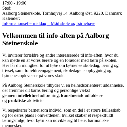
17:00
-
19:00
Sted:
Aalborg Steinerskole, Tornhøjvej 14, Aalborg Øst, 9220, Danmark
Kalender:
Informationseftermiddag – Mød skole og børnehave
Velkommen til info-aften på Aalborg
Steinerskole
Vi inviterer forældre og andre interesserede til info-aften, hvor du
kan møde en af vores lærere og en forælder med børn på skolen.
Her får du mulighed for at høre om børnenes skoledag, læring og
trivsel, samt forældreengagement, skoledagens opbygning og
børnenes oplevelser på vores skole.
På Aalborg Steinerskole tilbyder vi en helhedsorienteret uddannelse,
der fremmer dit barns læring og personlige vækst
gennem
intellektuel
udfordring,
kunstnerisk
udfoldelse
og
praktiske
aktiviteter.
Vi respekterer barnet som individ, som en del i et større fællesskab
og for deres plads i omverdenen, hvilket skaber et respektfuldt
læringsmiljø, hvor børn kan udvikle sig til hele, harmoniske
mennesker.