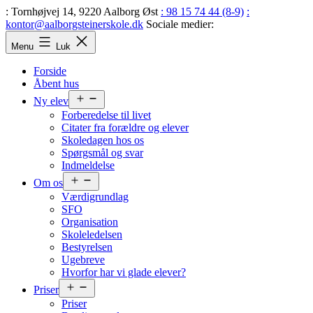
Fortsæt
: Tornhøjvej 14, 9220 Aalborg Øst
: 98 15 74 44 (8-9)
:
til
kontor@aalborgsteinerskole.dk
Sociale medier:
indhold
Aalborg
Menu
Luk
Steinerskole
Forside
Åbent hus
Åbn
Ny elev
menu
Forberedelse til livet
Citater fra forældre og elever
Skoledagen hos os
Spørgsmål og svar
Indmeldelse
Åbn
Om os
menu
Værdigrundlag
SFO
Organisation
Skoleledelsen
Bestyrelsen
Ugebreve
Hvorfor har vi glade elever?
Åbn
Priser
menu
Priser