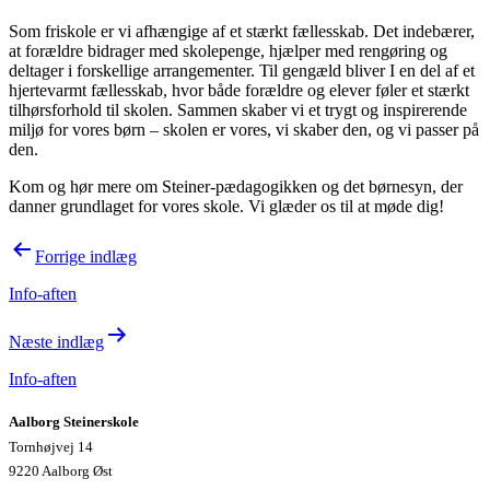
Som friskole er vi afhængige af et stærkt fællesskab. Det indebærer,
at forældre bidrager med skolepenge, hjælper med rengøring og
deltager i forskellige arrangementer. Til gengæld bliver I en del af et
hjertevarmt fællesskab, hvor både forældre og elever føler et stærkt
tilhørsforhold til skolen. Sammen skaber vi et trygt og inspirerende
miljø for vores børn – skolen er vores, vi skaber den, og vi passer på
den.
Kom og hør mere om Steiner-pædagogikken og det børnesyn, der
danner grundlaget for vores skole. Vi glæder os til at møde dig!
Indlægsnavigation
Forrige indlæg
Info-aften
Næste indlæg
Info-aften
Aalborg Steinerskole
Tornhøjvej 14
9220 Aalborg Øst