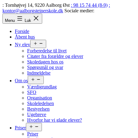
Fortsæt
: Tornhøjvej 14, 9220 Aalborg Øst
: 98 15 74 44 (8-9)
:
til
kontor@aalborgsteinerskole.dk
Sociale medier:
indhold
Aalborg
Menu
Luk
Steinerskole
Forside
Åbent hus
Åbn
Ny elev
menu
Forberedelse til livet
Citater fra forældre og elever
Skoledagen hos os
Spørgsmål og svar
Indmeldelse
Åbn
Om os
menu
Værdigrundlag
SFO
Organisation
Skoleledelsen
Bestyrelsen
Ugebreve
Hvorfor har vi glade elever?
Åbn
Priser
menu
Priser