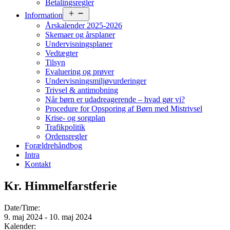
Betalingsregler
Åbn
Information
menu
Årskalender 2025-2026
Skemaer og årsplaner
Undervisningsplaner
Vedtægter
Tilsyn
Evaluering og prøver
Undervisningsmiljøvurderinger
Trivsel & antimobning
Når børn er udadreagerende – hvad gør vi?
Procedure for Opsporing af Børn med Mistrivsel
Krise- og sorgplan
Trafikpolitik
Ordensregler
Forældrehåndbog
Intra
Kontakt
Kr. Himmelfarstferie
Date/Time:
9. maj 2024 - 10. maj 2024
Kalender: