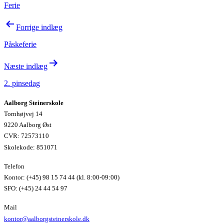
Ferie
Indlægsnavigation
Forrige indlæg
Påskeferie
Næste indlæg
2. pinsedag
Aalborg Steinerskole
Tornhøjvej 14
9220 Aalborg Øst
CVR: 72573110
Skolekode: 851071
Telefon
Kontor: (+45) 98 15 74 44 (kl. 8:00-09:00)
SFO: (+45) 24 44 54 97
Mail
kontor@aalborgsteinerskole.dk